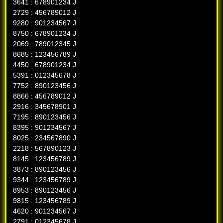
3641 : 678901234 J
2729 : 456789012 J
9280 : 901234567 J
8750 : 678901234 J
2069 : 789012345 J
8685 : 123456789 J
4450 : 678901234 J
5391 : 012345678 J
7752 : 890123456 J
8866 : 456789012 J
2916 : 345678901 J
7195 : 890123456 J
8395 : 901234567 J
8025 : 234567890 J
2218 : 567890123 J
8145 : 123456789 J
3873 : 890123456 J
9344 : 123456789 J
8953 : 890123456 J
9815 : 123456789 J
4620 : 901234567 J
2791 : 012345678 J