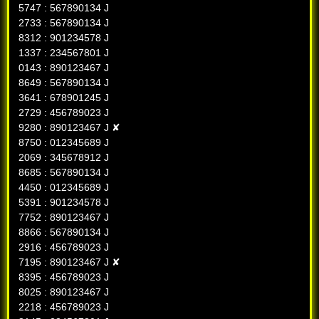
5747 : 567890134 J
2733 : 567890134 J
8312 : 901234578 J
1337 : 234567801 J
0143 : 890123467 J
8649 : 567890134 J
3641 : 678901245 J
2729 : 456789023 J
9280 : 890123467 J ✘
8750 : 012345689 J
2069 : 345678912 J
8685 : 567890134 J
4450 : 012345689 J
5391 : 901234578 J
7752 : 890123467 J
8866 : 567890134 J
2916 : 456789023 J
7195 : 890123467 J ✘
8395 : 456789023 J
8025 : 890123467 J
2218 : 456789023 J