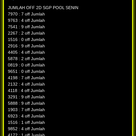
JUMLAH OFF 2D SGP POOL SENIN
7970 : 7 off Jumlah
9763 : 4 off Jumlah
7541 : 9 off Jumlah
2267 : 2 off Jumlah
1516 : 0 off Jumlah
2916 : 9 off Jumlah
4405 : 4 off Jumlah
5878 : 2 off Jumlah
0819 : 0 off Jumlah
9651 : 0 off Jumlah
4198 : 7 off Jumlah
2132 : 4 off Jumlah
4118 : 4 off Jumlah
3291 : 9 off Jumlah
5888 : 9 off Jumlah
1903 : 7 off Jumlah
6923 : 4 off Jumlah
1516 : 1 off Jumlah
9852 : 4 off Jumlah
4172 : 1 off Jumlah