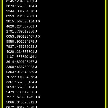
8145 : 234567801 J
3873 : 567890134 J
9344 : 901234578 J
8953 : 234567801 J
9815 : 567890134 J ✘
4620 : 234567801 J
2791 : 789012356 J
0053 : 890123467 J ✘
9950 : 901234578 J
7937 : 456789023 J
4020 : 234567801 J
1167 : 567890134 J
3614 : 890123467 J
2300 : 456789023 J
6303 : 012345689 J
7672 : 901234578 J
3361 : 567890134 J
1653 : 567890134 J
5479 : 789012356 J
7517 : 678901245 J ✘
5066 : 345678912 J
0672 : 901234578 J