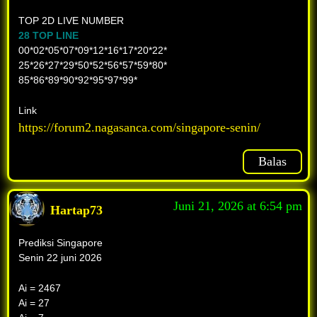
TOP 2D LIVE NUMBER
28 TOP LINE
00*02*05*07*09*12*16*17*20*22*
25*26*27*29*50*52*56*57*59*80*
85*86*89*90*92*95*97*99*
Link
https://forum2.nagasanca.com/singapore-senin/
Balas
Juni 21, 2026 at 6:54 pm
Hartap73
Prediksi Singapore
Senin 22 juni 2026
Ai = 2467
Ai = 27