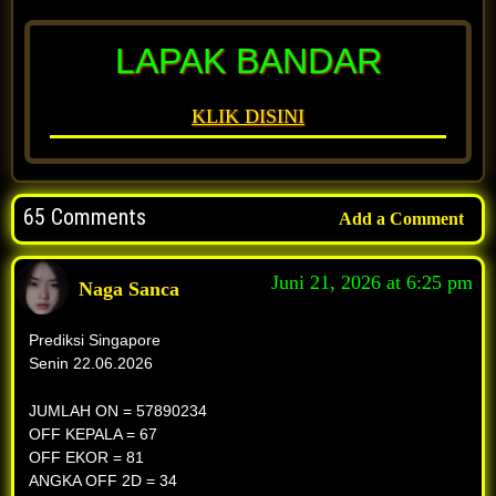
LAPAK BANDAR
KLIK DISINI
65 Comments
Add a Comment
Juni 21, 2026 at 6:25 pm
Naga Sanca
Prediksi Singapore
Senin 22.06.2026
JUMLAH ON = 57890234
OFF KEPALA = 67
OFF EKOR = 81
ANGKA OFF 2D = 34