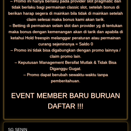
– Promo ini hanya berlaku pada provider slot pragmatic dan
tidak berlaku bagi permainan classic slot, setelah bonus di
berikan harap segera di mainkan bila tidak di mainkan setelah
claim selesai maka bonus kami akan tarik.
– Betting di permainan selain slot dan provider yg di tentukan
maka bonus dengan kemenangan akan di tarik dan apabila di
ketahui Hold freespin melanggar peraturan atau permainan
curang sejeninsnya = Saldo 0
– Promo ini tidak bisa digabungkan dengan promo lainnya /
claim promo lain.
– Keputusan Management Bersifat Mutlak & Tidak Bisa
Diganggu Gugat.
– Promo dapat berubah sewaktu-waktu tanpa
pemberitahuan.
EVENT MEMBER BARU BURUAN
DAFTAR !!!
SG SENIN