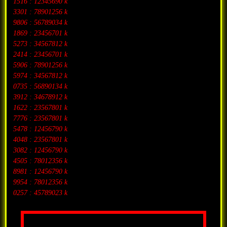
1516 : 12345690 k
3301 : 78901256 k
9806 : 56789034 k
1869 : 23456701 k
5273 : 34567812 k
2414 : 23456701 k
5906 : 78901256 k
5974 : 34567812 k
0735 : 56890134 k
3912 : 34678912 k
1622 : 23567801 k
7776 : 23567801 k
5478 : 12456790 k
4048 : 23567801 k
3082 : 12456790 k
4505 : 78012356 k
8981 : 12456790 k
9954 : 78012356 k
0257 : 45789023 k