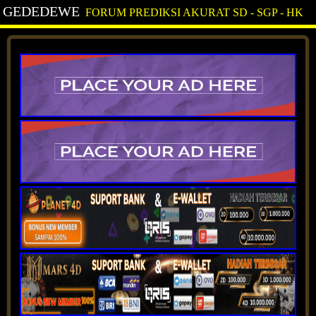
GEDEDEWE
FORUM PREDIKSI AKURAT SD - SGP - HK