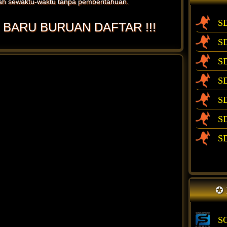
ah sewaktu-waktu tanpa pemberitahuan.
S
BARU BURUAN DAFTAR !!!
S
S
S
S
S
S
✪
S