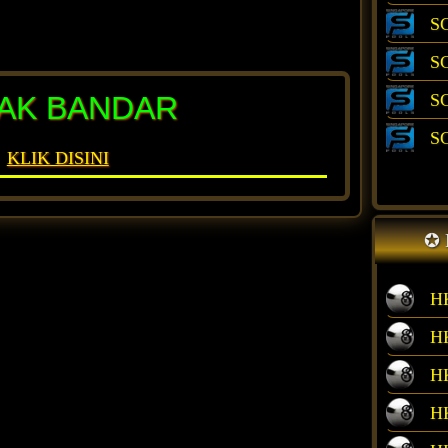
S
S
AK BANDAR
S
S
KLIK DISINI
✪
H
H
H
H