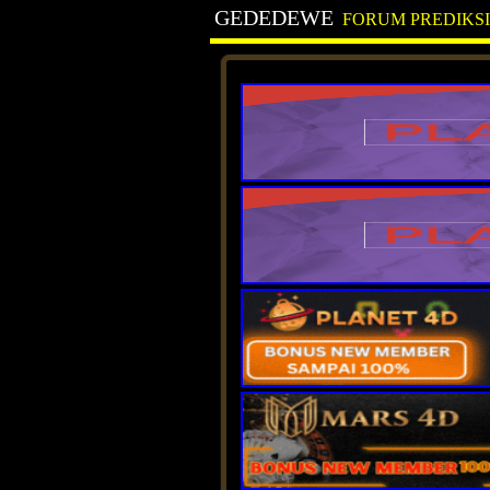
GEDEDEWE
FORUM PREDIKSI 