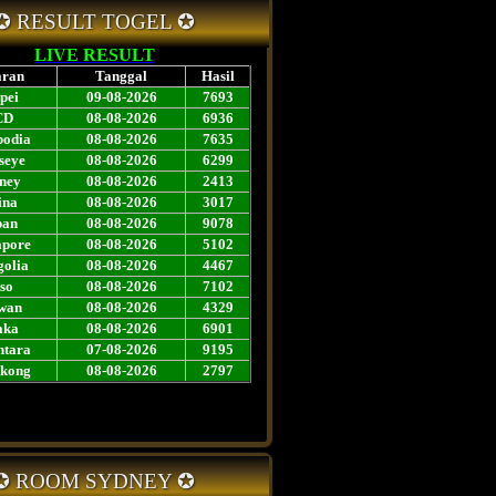
✪ RESULT TOGEL ✪
✪ ROOM SYDNEY ✪