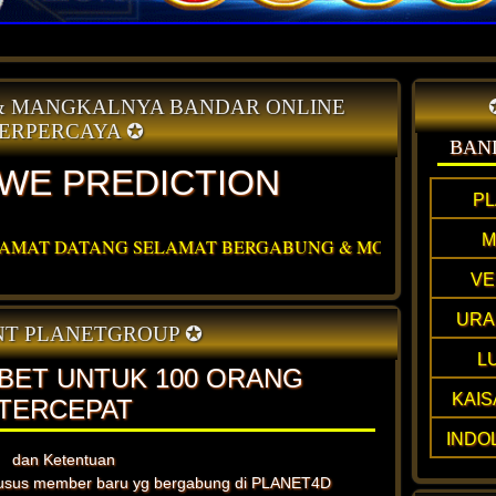
 & MANGKALNYA BANDAR ONLINE
ERPERCAYA ✪
BAN
WE PREDICTION
PL
M
ANG SELAMAT BERGABUNG & MOGA JACKPOT
VE
URA
NT PLANETGROUP ✪
L
BET UNTUK 100 ORANG
KAI
TERCEPAT
INDO
dan Ketentuan
khusus member baru yg bergabung di PLANET4D