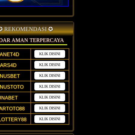
✪ REKOMENDASI ✪
DAR AMAN TERPERCAYA
KLIK DISINI
ANET4D
KLIK DISINI
ARS4D
KLIK DISINI
NUSBET
KLIK DISINI
NUSTOTO
KLIK DISINI
UNABET
KLIK DISINI
SARTOTO88
KLIK DISINI
LOTTERY88