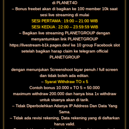
di PLANET4D
– Bonus freebet akan di bagikan ke 100 member 10k saat
sesi live streaming di mulai
SESI PERTAMA : 19:00 – 21:00 WIB
SESI KEDUA : 22:00 – 23:59:59 WIB
– Bagikan live streaming PLANETGROUP dengan
menyantumkan link PLANETGROUP
https://livestream-b1k.pages.dev/ ke 10 group Facebook slot
setelah bagikan harap claim ke telegram official
PLANETGROUP
dengan menunjukan Screenshoot layar penuh / full screen
dan tidak boleh ada editan.
–
Syarat Withdraw TO x 5
Contoh bonus 10.000 x TO 5 = 50.000
maximum withdraw 200.000 dan hanya bisa 1x withdraw
untuk sisanya akan di tarik.
– Tidak Diperbolehkan Adanya IP Address Dan Data Yang
Sama.
– Tidak ada revisi rekening, Data rekening yang di daftarkan
harus valid.