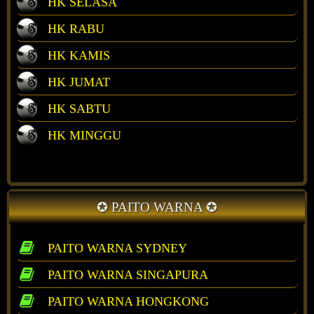
HK SELASA
HK RABU
HK KAMIS
HK JUMAT
HK SABTU
HK MINGGU
✪ PAITO WARNA ✪
PAITO WARNA SYDNEY
PAITO WARNA SINGAPURA
PAITO WARNA HONGKONG