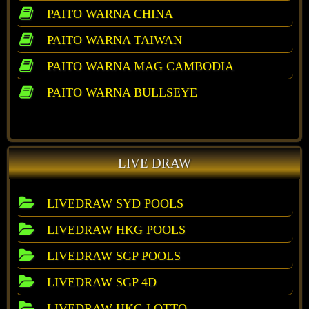
PAITO WARNA CHINA
PAITO WARNA TAIWAN
PAITO WARNA MAG CAMBODIA
PAITO WARNA BULLSEYE
LIVE DRAW
LIVEDRAW SYD POOLS
LIVEDRAW HKG POOLS
LIVEDRAW SGP POOLS
LIVEDRAW SGP 4D
LIVEDRAW HKG LOTTO