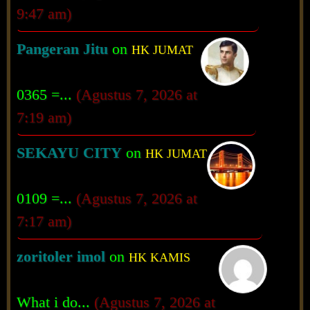
9:47 am)
Pangeran Jitu
on
HK JUMAT
0365 =...
(Agustus 7, 2026 at
7:19 am)
SEKAYU CITY
on
HK JUMAT
0109 =...
(Agustus 7, 2026 at
7:17 am)
zoritoler imol
on
HK KAMIS
What i do...
(Agustus 7, 2026 at