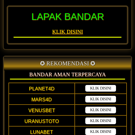
LAPAK BANDAR
KLIK DISINI
✪ REKOMENDASI ✪
BANDAR AMAN TERPERCAYA
KLIK DISINI
PLANET4D
KLIK DISINI
MARS4D
KLIK DISINI
VENUSBET
KLIK DISINI
URANUSTOTO
KLIK DISINI
LUNABET