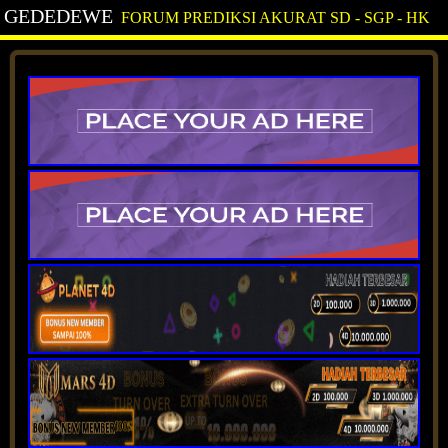
GEDEDEWE
FORUM PREDIKSI AKURAT SD - SGP - HK