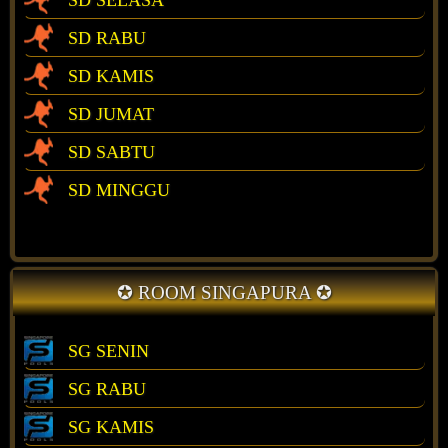
SD SELASA
SD RABU
SD KAMIS
SD JUMAT
SD SABTU
SD MINGGU
✪ ROOM SINGAPURA ✪
SG SENIN
SG RABU
SG KAMIS