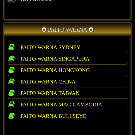
✪ PAITO WARNA ✪
PAITO WARNA SYDNEY
PAITO WARNA SINGAPURA
PAITO WARNA HONGKONG
PAITO WARNA CHINA
PAITO WARNA TAIWAN
PAITO WARNA MAG CAMBODIA
PAITO WARNA BULLSEYE