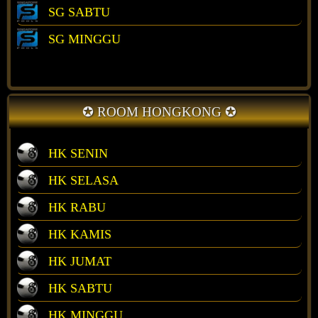
SG SABTU
SG MINGGU
✪ ROOM HONGKONG ✪
HK SENIN
HK SELASA
HK RABU
HK KAMIS
HK JUMAT
HK SABTU
HK MINGGU