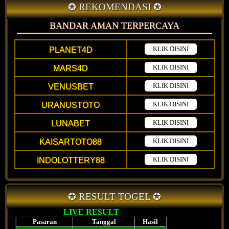
✪ REKOMENDASI ✪
BANDAR AMAN TERPERCAYA
KLIK DISINI
PLANET4D
KLIK DISINI
MARS4D
KLIK DISINI
VENUSBET
KLIK DISINI
URANUSTOTO
KLIK DISINI
LUNABET
KLIK DISINI
KAISARTOTO88
KLIK DISINI
INDOLOTTERY88
✪ RESULT TOGEL ✪