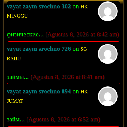
vzyat zaym srochno 302
on
HK
MINGGU
физические...
(Agustus 8, 2026 at 8:42 am)
vzyat zaym srochno 726
on
SG
RABU
займы...
(Agustus 8, 2026 at 8:41 am)
vzyat zaym srochno 894
on
HK
JUMAT
займ...
(Agustus 8, 2026 at 6:52 am)