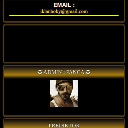
EMAIL :
iklanhoky@gmail.com
✪ ADMIN : PANCA ✪
PREDIKTOR