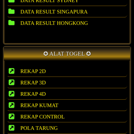
DATA RESULT SYDNEY
DATA RESULT SINGAPURA
DATA RESULT HONGKONG
✪ ALAT TOGEL ✪
REKAP 2D
REKAP 3D
REKAP 4D
REKAP KUMAT
REKAP CONTROL
POLA TARUNG