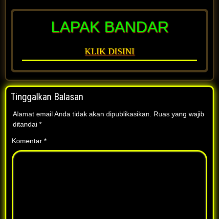
LAPAK BANDAR
KLIK DISINI
Tinggalkan Balasan
Alamat email Anda tidak akan dipublikasikan.
Ruas yang wajib
ditandai
*
Komentar
*