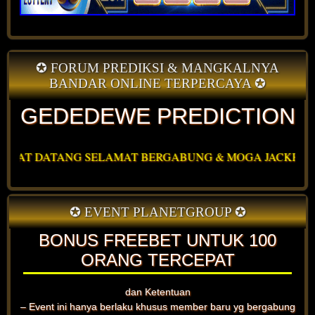
✪ FORUM PREDIKSI & MANGKALNYA
BANDAR ONLINE TERPERCAYA ✪
GEDEDEWE PREDICTION
DATANG SELAMAT BERGABUNG & MOGA JACKPOT
✪ EVENT PLANETGROUP ✪
BONUS FREEBET UNTUK 100
ORANG TERCEPAT
dan Ketentuan
– Event ini hanya berlaku khusus member baru yg bergabung