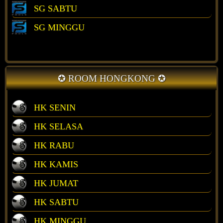
SG SABTU
SG MINGGU
✪ ROOM HONGKONG ✪
HK SENIN
HK SELASA
HK RABU
HK KAMIS
HK JUMAT
HK SABTU
HK MINGGU