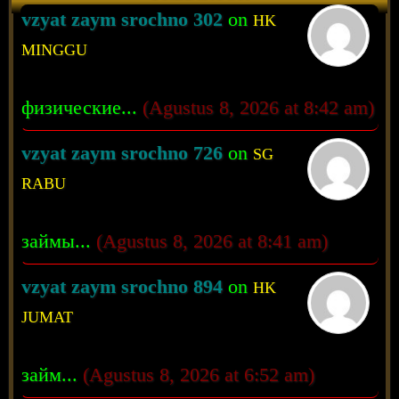
vzyat zaym srochno 302
on
HK
MINGGU
физические...
(Agustus 8, 2026 at 8:42 am)
vzyat zaym srochno 726
on
SG
RABU
займы...
(Agustus 8, 2026 at 8:41 am)
vzyat zaym srochno 894
on
HK
JUMAT
займ...
(Agustus 8, 2026 at 6:52 am)