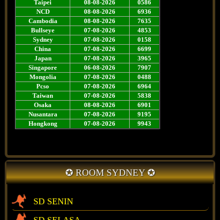
✪ ROOM SYDNEY ✪
SD SENIN