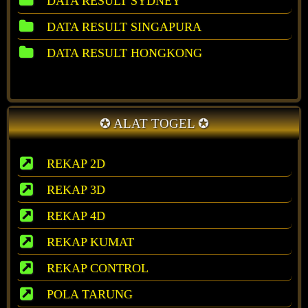
DATA RESULT SYDNEY
DATA RESULT SINGAPURA
DATA RESULT HONGKONG
✪ ALAT TOGEL ✪
REKAP 2D
REKAP 3D
REKAP 4D
REKAP KUMAT
REKAP CONTROL
POLA TARUNG