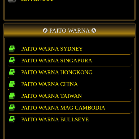
✪ PAITO WARNA ✪
PAITO WARNA SYDNEY
PAITO WARNA SINGAPURA
PAITO WARNA HONGKONG
PAITO WARNA CHINA
PAITO WARNA TAIWAN
PAITO WARNA MAG CAMBODIA
PAITO WARNA BULLSEYE