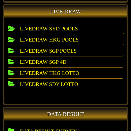
LIVE DRAW
LIVEDRAW SYD POOLS
LIVEDRAW HKG POOLS
LIVEDRAW SGP POOLS
LIVEDRAW SGP 4D
LIVEDRAW HKG LOTTO
LIVEDRAW SDY LOTTO
DATA RESULT