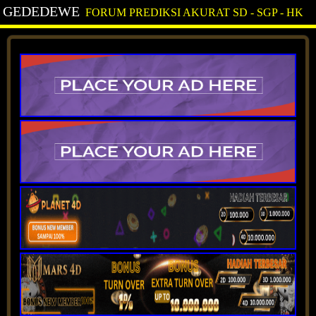
GEDEDEWE
FORUM PREDIKSI AKURAT SD - SGP - HK