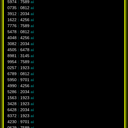
5974
:
7589
ai
0735
:
0812
ai
3912
:
2034
ai
1622
:
4256
ai
7776
:
7589
ai
5478
:
0812
ai
4048
:
4256
ai
3082
:
2034
ai
4505
:
6478
ai
8981
:
3145
ai
9954
:
7589
ai
0257
:
1923
ai
6789
:
0812
ai
5950
:
9701
ai
4990
:
4256
ai
5286
:
2034
ai
1563
:
1923
ai
3428
:
1923
ai
6428
:
2034
ai
8372
:
1923
ai
4230
:
9701
ai
0629
:
7589
ai