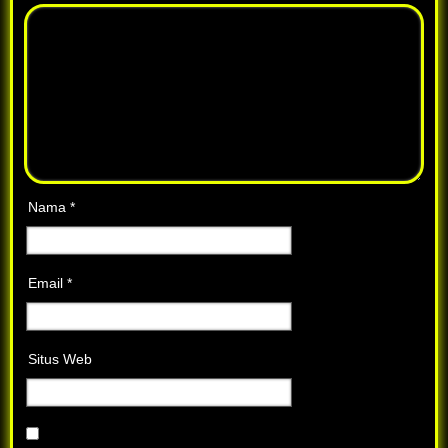
Nama
*
Email
*
Situs Web