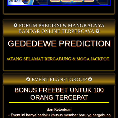
✪ FORUM PREDIKSI & MANGKALNYA
BANDAR ONLINE TERPERCAYA ✪
GEDEDEWE PREDICTION
NG SELAMAT BERGABUNG & MOGA JACKPOT
✪ EVENT PLANETGROUP ✪
BONUS FREEBET UNTUK 100
ORANG TERCEPAT
dan Ketentuan
– Event ini hanya berlaku khusus member baru yg bergabung