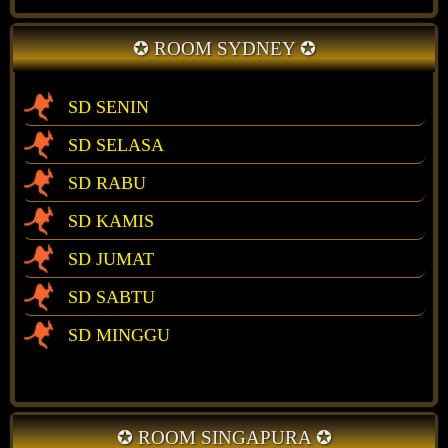
✪ ROOM SYDNEY ✪
SD SENIN
SD SELASA
SD RABU
SD KAMIS
SD JUMAT
SD SABTU
SD MINGGU
✪ ROOM SINGAPURA ✪