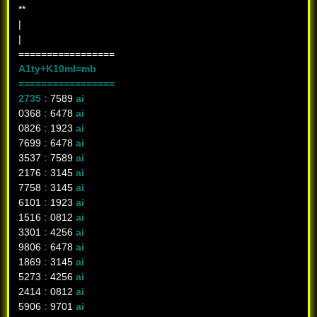
**
|
|
=================
A1ty+K10ml=mb
=================
2735
:
7589
ai
0368
:
6478
ai
0826
:
1923
ai
7699
:
6478
ai
3537
:
7589
ai
2176
:
3145
ai
7758
:
3145
ai
6101
:
1923
ai
1516
:
0812
ai
3301
:
4256
ai
9806
:
6478
ai
1869
:
3145
ai
5273
:
4256
ai
2414
:
0812
ai
5906
:
9701
ai