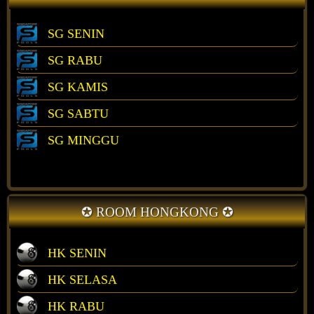
SG SENIN
SG RABU
SG KAMIS
SG SABTU
SG MINGGU
✪ ROOM HONGKONG ✪
HK SENIN
HK SELASA
HK RABU