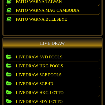
PAITO WARNA TAIWAN
PAITO WARNA MAG CAMBODIA
PAITO WARNA BULLSEYE
LIVE DRAW
LIVEDRAW SYD POOLS
LIVEDRAW HKG POOLS
LIVEDRAW SGP POOLS
LIVEDRAW SGP 4D
LIVEDRAW HKG LOTTO
LIVEDRAW SDY LOTTO