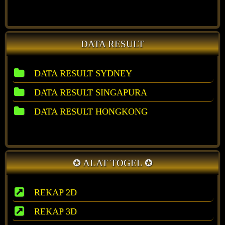
DATA RESULT
DATA RESULT SYDNEY
DATA RESULT SINGAPURA
DATA RESULT HONGKONG
✪ ALAT TOGEL ✪
REKAP 2D
REKAP 3D