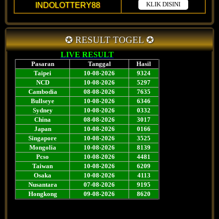
KLIK DISINI
INDOLOTTERY88
✪ RESULT TOGEL ✪