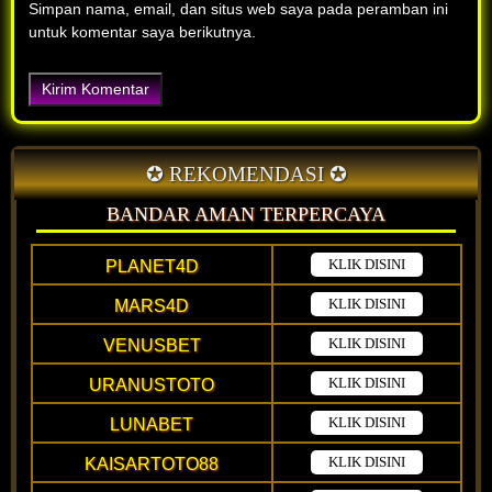
Simpan nama, email, dan situs web saya pada peramban ini
untuk komentar saya berikutnya.
✪ REKOMENDASI ✪
BANDAR AMAN TERPERCAYA
KLIK DISINI
PLANET4D
KLIK DISINI
MARS4D
KLIK DISINI
VENUSBET
KLIK DISINI
URANUSTOTO
KLIK DISINI
LUNABET
KLIK DISINI
KAISARTOTO88