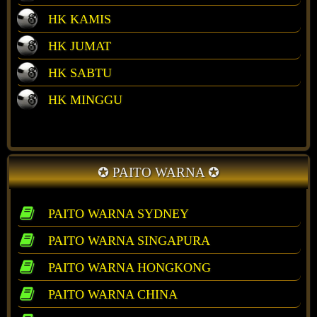
HK KAMIS
HK JUMAT
HK SABTU
HK MINGGU
✪ PAITO WARNA ✪
PAITO WARNA SYDNEY
PAITO WARNA SINGAPURA
PAITO WARNA HONGKONG
PAITO WARNA CHINA